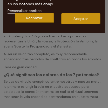
en los botones más abajo.
Nuestra tarotista te recomienda Velón 7 Potencias
Personalizar cookies
Único
Rechazar
Aceptar
Velón usado en rituales de Magia Blanca para lograr estados
de Paz , sosiego del Alma y fuerza mental. Invoca a los 7
arcángeles y los 7 Rayos de Fuerza. Las 7 potencias
representan la Unión, la Fuerza, la Protección, la Armonía, la
Buena Suerte, la Prosperidad y el Bienestar.
Al ser un velón tan completo, es muy recomendable
encenderlo tras periodos de conflictos en todos los ámbitos.
Cera de gran calidad.
¿Qué significan los colores de las 7 potencias?
Se usa de vinculo energético entre nosotros y nuestra meta ,
lo primero es ungir la vela en el aceite adecuado para
establecer la conexión mientras se realiza el ritual tenemos
mantener la vela encendida centrandonos en nuestra meta.