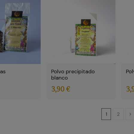
tas
Polvo precipitado
Pol
blanco
3,90 €
3,
1
2