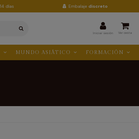
14 días
Embalaje
discreto
Ver cesta
Iniciar sesión
N
MUNDO ASIÁTICO
FORMACIÓN