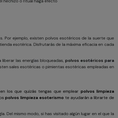
l hechizo o ritual haga efecto
os.
Por ejemplo, existen polvos esotéricos de la suerte que
enda esotérica. Disfrutarás de la máxima eficacia en cada
 liberar las energías bloqueadas,
polvos esotéricos
para
isten sales esotéricas o pimientas esotéricas empleadas en
s en los que quizás tengas que emplear
polvos limpieza
los
polvos limpieza esoterismo
te ayudarán a librarte de
. Del mismo modo, si has visitado algún lugar en el que la