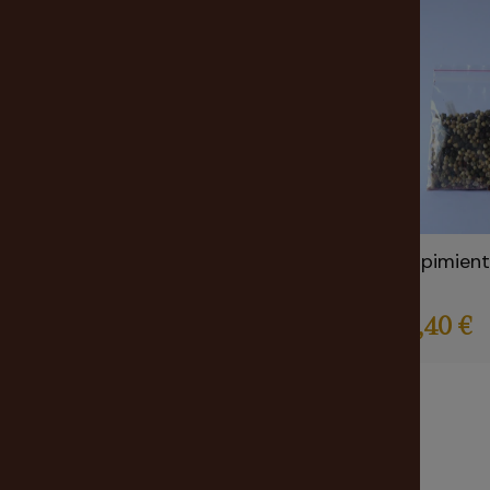
5 pimien
5,40 €