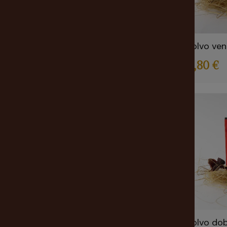
Polvo ven
2,80 €
Polvo do