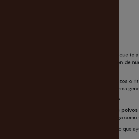
Polvos Esotéricos Ritualizados
Los polvos esotéricos son un producto esotérico que te ay
cerca de lo que desees conseguir. En esta sección de n
seleccionado para su fin con el máximo cuidado.
Los polvos esotéricos sirven para potenciar hechizos o ri
fines diferenciados. No son imprescindibles por norma ge
¿Cómo utilizar los polvos ritualizados?
Para que cumplan adecuadamente su función, los
polvos
siguiendo los pasos necesarios para que todo salga como
Del mismo modo, pueden suponer un complemento que ayude 