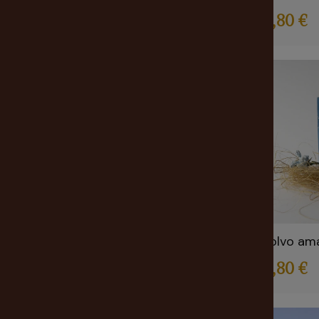
2,80 €
Polvo am
2,80 €