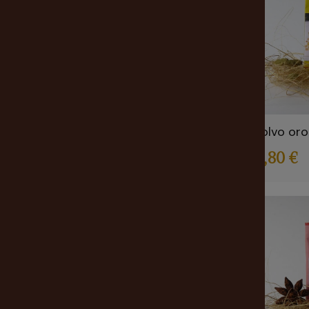
Pimienta
(2)
Plata
(1)
Polvo oro
2,80 €