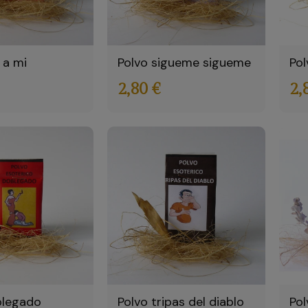
 a mi
Polvo sigueme sigueme
Pol
2,80 €
2,
blegado
Polvo tripas del diablo
Pol