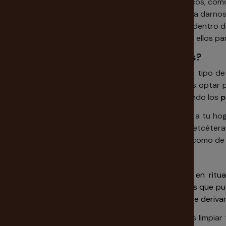
Diluyendo los polvos esotéricos con líquidos mágicos, como 
Incluirlos en nuestra bañera antes de sumergirnos a darno
Dando poder a un amuleto, incluyendo el amuleto dentro d
Mezclándolos con fregasuelos y fregar la casa con ellos pa
¿Qué son los polvos esotéricos y tipos?
Como hemos dicho anteriormente, hay diferentes tipo d
podrás hacer tú misma en casa, o también puedes optar po
pedido que realices y conseguirás tu objetivo usando los
p
Ponemos a tu disposición polvos para dar suerte a tu hoga
atraer el amor
, polvos para alejar los problemas, etcétera
un gran número de rituales, tanto de magia negra como de
Polvos limpieza esoterismo
Los polvos de limpieza son aquellos empleados en ritu
esoterismo
ya que hay diferentes energías de las que pu
esas energías negativas y esa sensación que puede derivar
Si estás sufriendo de mala suerte, también puedes limpiar