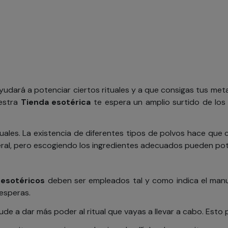
udará a potenciar ciertos rituales y a que consigas tus meta
uestra
Tienda esotérica
te espera un amplio surtido de lo
tuales. La existencia de diferentes tipos de polvos hace que
neral, pero escogiendo los ingredientes adecuados pueden po
 esotéricos
deben ser empleados tal y como indica el man
 esperas.
a dar más poder al ritual que vayas a llevar a cabo. Esto p