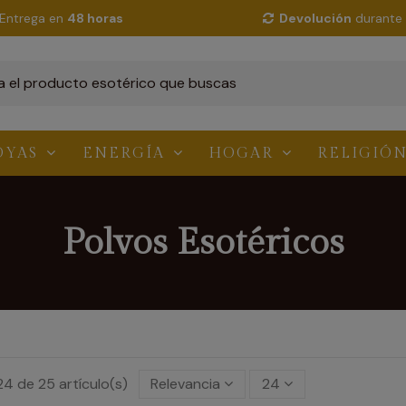
Entrega en
48 horas
Devolución
durante 
OYAS
ENERGÍA
HOGAR
RELIGIÓ
Polvos Esotéricos
4 de 25 artículo(s)
Relevancia
24