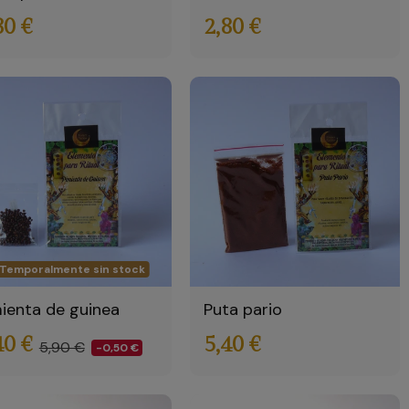
80 €
2,80 €
Temporalmente sin stock
ienta de guinea
Puta pario
40 €
5,40 €
5,90 €
-0,50 €