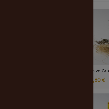
2,00 € - 6,00 €
Propósito
Amor
(7)
Desamor
(1)
Dinero
(2)
Hechizos
(6)
Mal de ojo
(1)
Polvo Cr
Protección
(2)
2,80 €
Composición
Azufre
(1)
Oro
(1)