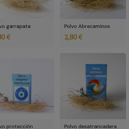
vo garrapata
Polvo Abrecaminos
80 €
2,80 €
vo protección
Polvo desatrancadera