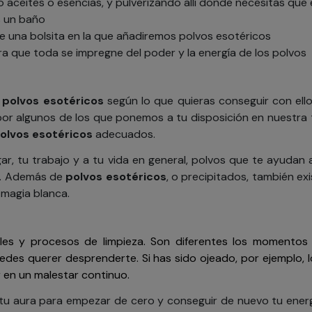
aceites o esencias, y pulverizando allí donde necesitas que e
s un baño
e una bolsita en la que añadiremos polvos esotéricos
ra que toda se impregne del poder y la energía de los polvos
e
polvos esotéricos
según lo que quieras conseguir con ell
r algunos de los que ponemos a tu disposición en nuestra ti
olvos esotéricos
adecuados.
r, tu trabajo y a tu vida en general, polvos que te ayudan a
.
Además de
polvos esotéricos
, o precipitados, también ex
 magia blanca.
ales y procesos de limpieza. Son diferentes los momento
edes querer desprenderte. Si has sido ojeado, por ejemplo, 
 en un malestar continuo.
 tu aura para empezar de cero y conseguir de nuevo tu energía