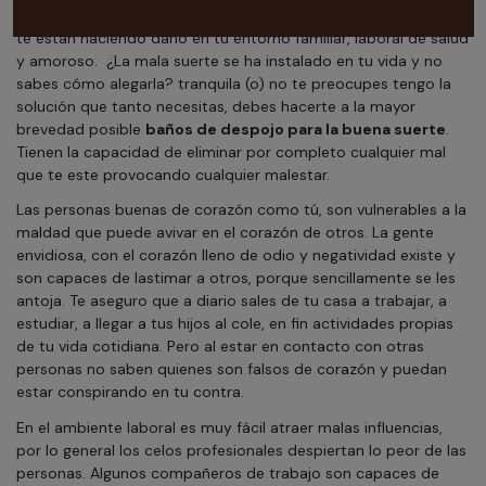
Para ti que te urge quitarte todas esas energías negativas, que
te están haciendo daño en tu entorno familiar, laboral de salud
y amoroso.
¿La mala suerte se ha instalado en tu vida y no
sabes cómo alegarla? tranquila (o) no te preocupes tengo la
solución que tanto necesitas, debes hacerte a la mayor
brevedad posible
baños de despojo para la buena suerte
.
Tienen la capacidad de eliminar por completo cualquier mal
que te este provocando cualquier malestar.
Las personas buenas de corazón como tú, son vulnerables a la
maldad que puede avivar en el corazón de otros. La gente
envidiosa, con el corazón lleno de odio y negatividad existe y
son capaces de lastimar a otros, porque sencillamente se les
antoja. Te aseguro que a diario sales de tu casa a trabajar, a
estudiar, a llegar a tus hijos al cole, en fin actividades propias
de tu vida cotidiana. Pero al estar en contacto con otras
personas no saben quienes son falsos de corazón y puedan
estar conspirando en tu contra.
En el ambiente laboral es muy fácil atraer malas influencias,
por lo general los celos profesionales despiertan lo peor de las
personas. Algunos compañeros de trabajo son capaces de