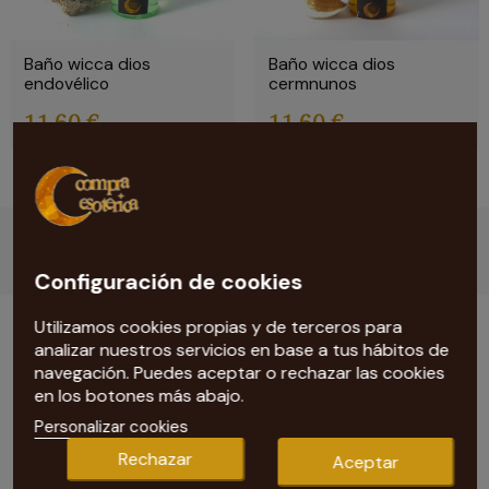
Baño wicca dios
Baño wicca dios
endovélico
cermnunos
11,60 €
11,60 €
Configuración de cookies
Utilizamos cookies propias y de terceros para
analizar nuestros servicios en base a tus hábitos de
navegación. Puedes aceptar o rechazar las cookies
Baños y Despojos Online
en los botones más abajo.
En esta sección de nuestra
tienda esotérica
, podrás
Personalizar cookies
encontrar multitud de
baños de despojo
para limpiar
Rechazar
Aceptar
nuestras energías, el aura y las vibraciones negativas.