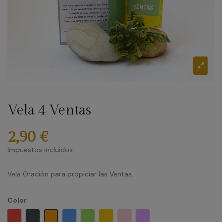
Vela 4 Ventas
2,90 €
Impuestos incluidos
Vela Oración para propiciar las Ventas.
Color
Rojo
Negro
Naranja
Azul
Verde
Amarillo
Rosa
Lila