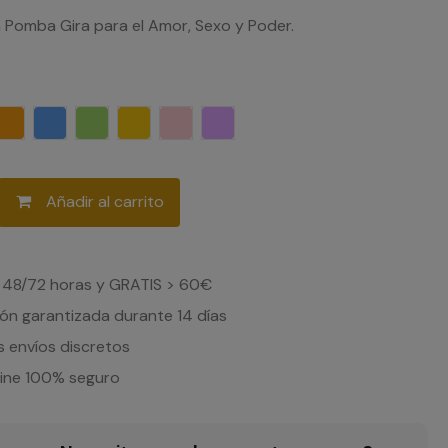
 Pomba Gira para el Amor, Sexo y Poder.
ro
Naranja
Azul
Verde
Amarillo
Rosa
Lila
Añadir al carrito
 48/72 horas y GRATIS > 60€
ón garantizada durante 14 días
 envíos discretos
line 100% seguro