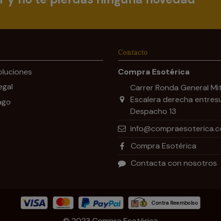
Contacto
oluciones
Compra Esotérica
egal
Carrer Ronda General Mit
Escalera derecha entres
ago
Despacho 13
info@compraesoterica.
Compra Esotérica
Contacta con nosotros
© 2023 Compra Esotérica