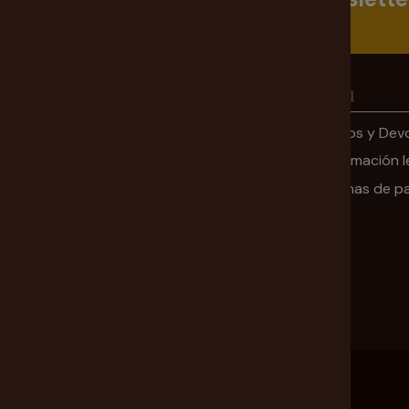
Información
Legal
Mi cuenta
Envíos y Dev
Ofertas
Información l
Sobre nosotros
Formas de p