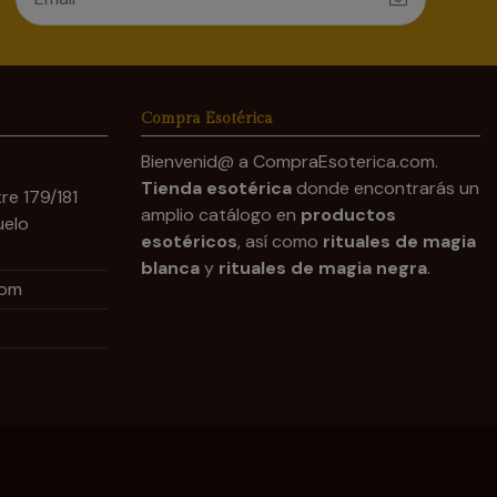
Compra Esotérica
Bienvenid@ a CompraEsoterica.com.
Tienda esotérica
donde encontrarás un
re 179/181
amplio catálogo en
productos
uelo
esotéricos
, así como
rituales de magia
blanca
y
rituales de magia negra
.
com