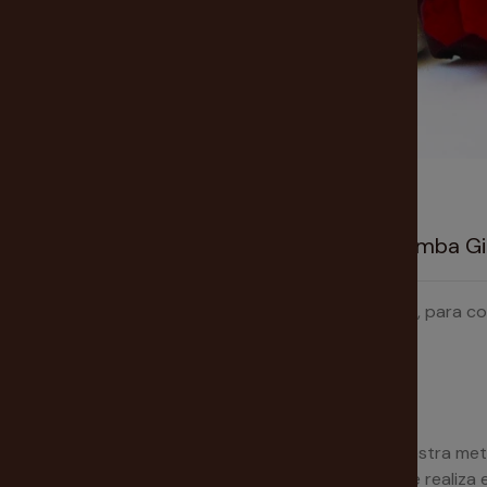
Nuestra tarotista te recomienda Vela Pomba Gi
Vela herbórea consagrada a la Deidad Pomba Gira, para co
sexual y poder frente a alguien.
Incluye oración
¿Como se usa?
Se usa de vinculo energético entre nosotros y nuestra meta ,
adecuado para establecer la conexión mientras se realiza e