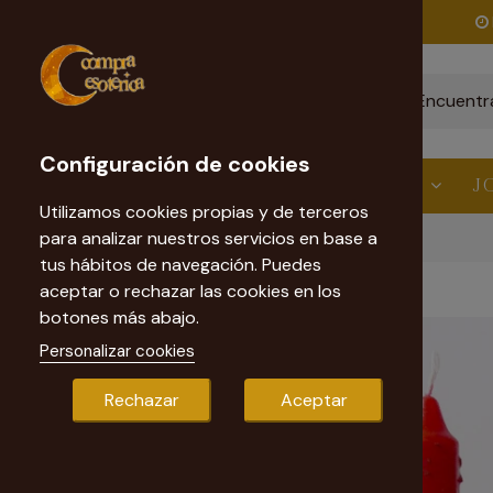
Envío gratis
a partir de 60€
Configuración de cookies
ESTÉTICA
VELAS
RITUALES
J
Utilizamos cookies propias y de terceros
para analizar nuestros servicios en base a
Inicio
Velas Esotéricas
Vela Pomba Gira
tus hábitos de navegación. Puedes
aceptar o rechazar las cookies en los
botones más abajo.
Personalizar cookies
Rechazar
Aceptar