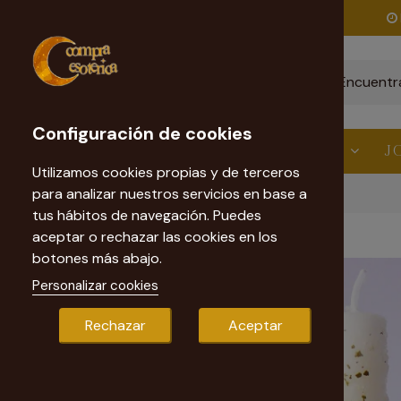
Envío gratis
a partir de 60€
Configuración de cookies
ESTÉTICA
VELAS
RITUALES
J
Utilizamos cookies propias y de terceros
para analizar nuestros servicios en base a
Inicio
Velas Esotéricas
Vela de Sal Ruda y Laurel
tus hábitos de navegación. Puedes
aceptar o rechazar las cookies en los
botones más abajo.
Personalizar cookies
Rechazar
Aceptar