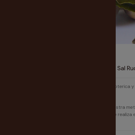
Nuestra tarotista te recomienda Vela de Sal Ru
Compra tu Vela de sal, ruda y laurel en Compra Esoterica y
¿Cómo usar la vela?
Se usa de vinculo energético entre nosotros y nuestra meta ,
adecuado para establecer la conexión mientras se realiza e
centrandonos en nuestra meta.