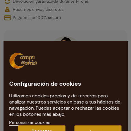
Devolución garantizada durante 14 días
Hacemos envíos discretos
Pago online 100% seguro
¿Necesitas ayuda con esta compra?
Configuración de cookies
Nuestra tarotista
te ayuda con todas las dudas que te
surjan. Escríbenos al correo
Utilizamos cookies propias y de terceros para
info@compraesoterica.com
analizar nuestros servicios en base a tus hábitos de
navegación. Puedes aceptar o rechazar las cookies
en los botones más abajo.
Personalizar cookies