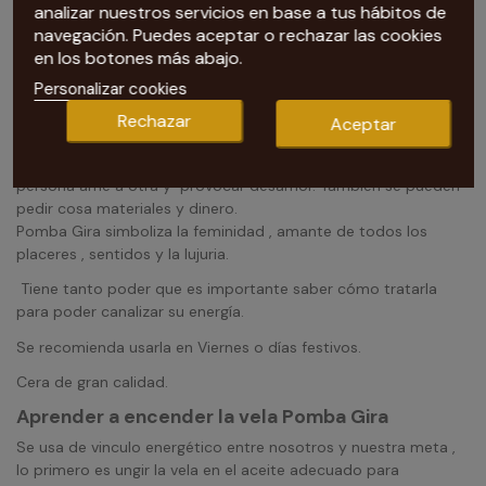
analizar nuestros servicios en base a tus hábitos de
Nuestra tarotista te recomienda Vela Figura Pomba Gira
navegación. Puedes aceptar o rechazar las cookies
en los botones más abajo.
Personalizar cookies
A Pomba Gira se le pueden hacer múltiples peticiones, pero
Rechazar
Aceptar
sobre todo se utilizan en trabajos para conseguir amor y
atracción física o por el contrario separar , hacer que una
persona ame a otra y provocar desamor. También se pueden
pedir cosa materiales y dinero.
Pomba Gira simboliza la feminidad , amante de todos los
placeres , sentidos y la lujuria.
Tiene tanto poder que es importante saber cómo tratarla
para poder canalizar su energía.
Se recomienda usarla en Viernes o días festivos.
Cera de gran calidad.
Aprender a encender la vela Pomba Gira
Se usa de vinculo energético entre nosotros y nuestra meta ,
lo primero es ungir la vela en el aceite adecuado para