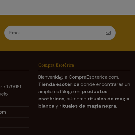
Compra Esotérica
Bienvenid@ a CompraEsoterica.com.
Tienda esotérica
donde encontrarás un
re 179/181
amplio catálogo en
productos
uelo
esotéricos
, así como
rituales de magia
blanca
y
rituales de magia negra
.
com