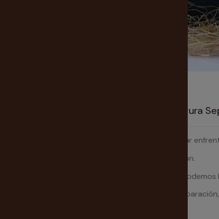
Nuestra tarotista te recomienda Vela Figura S
Esta Vela se utiliza para deshacer parejas y generar enfre
Propicia la disputa, los desencuentros y la discusión.
Untando la vela con el aceite litúrgico adecuado podemos 
Así mismo podemos utilizar también hierbas de separación, 
efecto y agilizar el proceso.