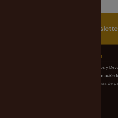
Suscríbete a nuestra Newslette
Información
Legal
Mi cuenta
Envíos y Dev
Ofertas
Información l
Sobre nosotros
Formas de p