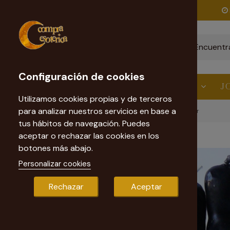
Envío gratis
a partir de 60€
Configuración de cookies
ESTÉTICA
VELAS
RITUALES
J
Utilizamos cookies propias y de terceros
para analizar nuestros servicios en base a
Inicio
Velas Esotéricas
Vela Figura Separación Hombre Mujer
tus hábitos de navegación. Puedes
aceptar o rechazar las cookies en los
botones más abajo.
Personalizar cookies
Rechazar
Aceptar