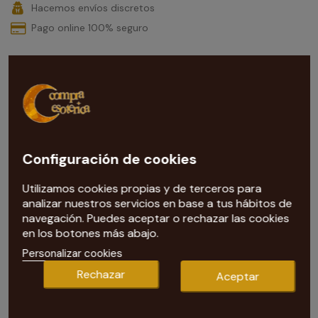
Hacemos envíos discretos
Pago online 100% seguro
Configuración de cookies
¿Necesitas ayuda con esta compra?
Utilizamos cookies propias y de terceros para
Nuestra tarotista
te ayuda con todas las dudas que te
analizar nuestros servicios en base a tus hábitos de
surjan. Escríbenos al correo
navegación. Puedes aceptar o rechazar las cookies
info@compraesoterica.com
en los botones más abajo.
Personalizar cookies
Rechazar
Aceptar