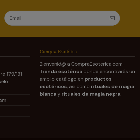
Compra Esotérica
Bienvenid@ a CompraEsoterica.com.
Tienda esotérica
donde encontrarás un
re 179/181
amplio catálogo en
productos
uelo
esotéricos
, así como
rituales de magia
blanca
y
rituales de magia negra
.
com