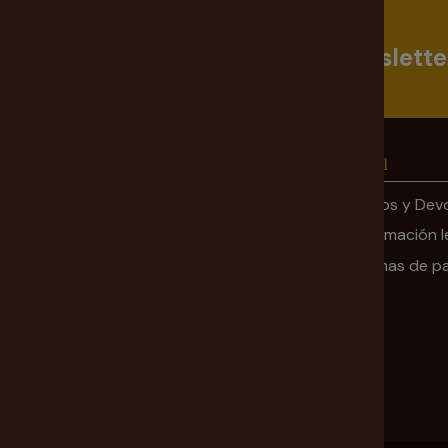
Suscríbete a nuestra Newslette
Información
Legal
Mi cuenta
Envíos y Dev
Ofertas
Información l
Sobre nosotros
Formas de p