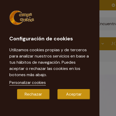
Envío gratis
a partir de 60€
Configuración de cookies
ESTÉTICA
VELAS
RITUALES
J
Utilizamos cookies propias y de terceros
para analizar nuestros servicios en base a
Inicio
Tarot
Tarot de la bruja moderna
tus hábitos de navegación. Puedes
aceptar o rechazar las cookies en los
botones más abajo.
Personalizar cookies
Rechazar
Aceptar