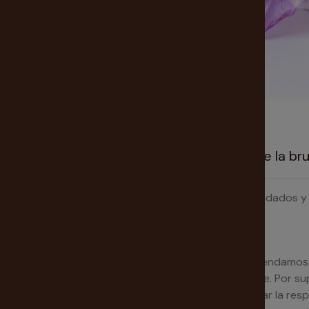
Nuestra tarotista te recomienda Tarot de la b
Baraja Tarot bella, elegante y rebelde, con desenfadados 
instrucciones de uso.
¿Como se usan?
Concentra en cada carta por separado (le recomendamos 
hace una pregunta a la carta y la carta le responde. Por 
interno que llega a su mente. Es conveniente anotar la res