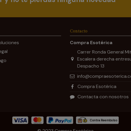
Contacto
oluciones
Compra Esotérica
egal
Carrer Ronda General Mit
Escalera derecha entres
ago
Despacho 13
info@compraesoterica.
Compra Esotérica
Contacta con nosotros
© 2023 Compra Esotérica