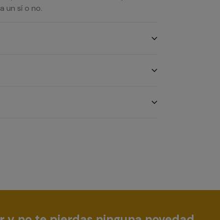
 un sí o no.
r y no te pierdas ninguna novedad