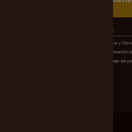
Información
Legal
Mi cuenta
Envíos y Dev
Ofertas
Información l
Sobre nosotros
Formas de p