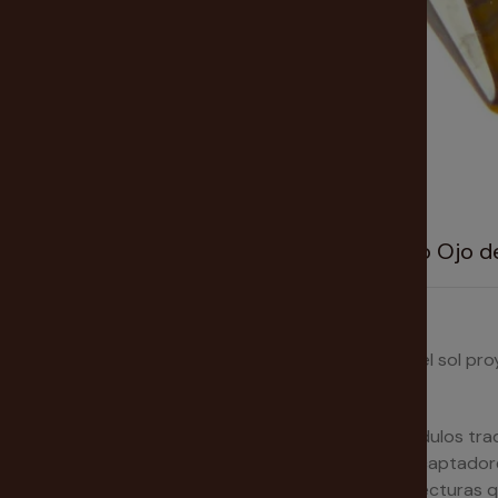
Nuestra tarotista te recomienda Péndulo Ojo d
Poderoso péndulo de Ojo de Tigre
Reúne la energía de la arena del desierto y la luz del sol
pro
¿Como se usa?
Se cree que estos artefactos, tales como los péndulos trad
sensibilidad única del individuo, es decir, sólo son captadore
péndulo se utiliza como una mancia para realizar lecturas