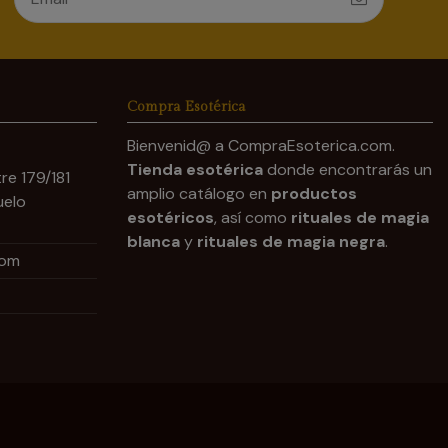
Compra Esotérica
Bienvenid@ a CompraEsoterica.com.
Tienda esotérica
donde encontrarás un
re 179/181
amplio catálogo en
productos
uelo
esotéricos
, así como
rituales de magia
blanca
y
rituales de magia negra
.
com