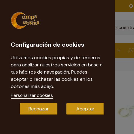
Envío gratis
a partir de 60€
Configuración de cookies
ESTÉTICA
VELAS
RITUALES
J
Utilizamos cookies propias y de terceros
para analizar nuestros servicios en base a
Inicio
Péndulos Esotéricos
Péndulo Ojo de Tigre
tus hábitos de navegación. Puedes
aceptar o rechazar las cookies en los
botones más abajo.
Personalizar cookies
Rechazar
Aceptar