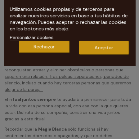
Utilizamos cookies propias y de terceros para
analizar nuestros servicios en base a tus hábitos de
navegación. Puedes aceptar o rechazar las cookies
en los botones más abajo.
Nuestra tarotista te recomienda Ritual Juntos Siempre:
Personalizar cookies
Amarres de Amor completos y efectivos
Rechazar
Aceptar
Este potente
Ritual de Magia Blanca
está especialmente
pensado para aquellas personas que
quieran enamorar,
reconquistar, atraer y eliminar obstáculos o personas que
separen una relación. Tras peleas, separaciones, periodos de
silencio, incluso cuando hay terceras personas que queremos
alejar de la pareja.
El
ritual juntos siempre
te ayudará a permanecer para toda
la vida con esa persona especial, con esa con la que quieres
estar. Disfruta de su compañía, construir una vida juntos
gracias a este ritual.
Recordar que la
Magia Blanca
sólo funciona si hay
sentimientos dormidos o apagados, y que no debes