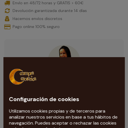
Envío en 48/72 horas y GRATIS > 60€
Devolución garantizada durante 14 días
Hacemos envíos discretos
Pago online 100% seguro
¿Necesitas ayuda con esta compra?
Nuestra tarotista
te ayuda con todas las dudas que te
Configuración de cookies
surjan. Escríbenos al correo
info@compraesoterica.com
Utilizamos cookies propias y de terceros para
analizar nuestros servicios en base a tus hábitos de
navegación. Puedes aceptar o rechazar las cookies