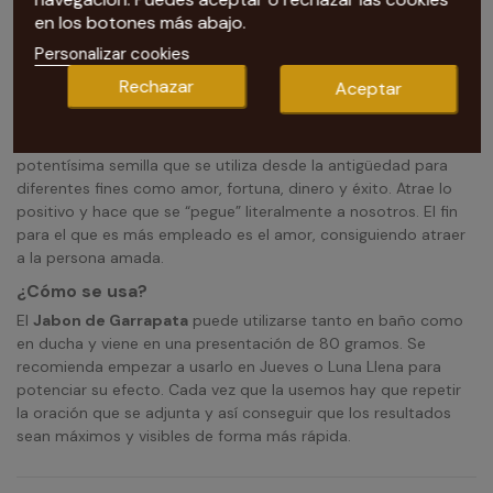
en los botones más abajo.
Personalizar cookies
Nuestra tarotista te recomienda Jabon Garrapata
Rechazar
Aceptar
El
Jabon de Garrapata
viene
en pastilla de 80 gramos. La
esencia Garrapata se extrae de la resina de una milenaria y
potentísima semilla que se utiliza desde la antigüedad para
diferentes fines como amor, fortuna, dinero y éxito. Atrae lo
positivo y hace que se “pegue” literalmente a nosotros. El fin
para el que es más empleado es el amor, consiguiendo atraer
a la persona amada.
¿Cómo se usa?
El
Jabon de Garrapata
puede utilizarse tanto en baño como
en ducha y viene en una presentación de 80 gramos. Se
recomienda empezar a usarlo en Jueves o Luna Llena para
potenciar su efecto. Cada vez que la usemos hay que repetir
la oración que se adjunta y así conseguir que los resultados
sean máximos y visibles de forma más rápida.