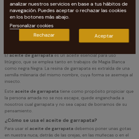
analizar nuestros servicios en base a tus hábitos de
navegación. Puedes aceptar o rechazar las cookies
en los botones más abajo.
Personalizar cookies
Rechazar
Aceptar
Nuestra tarotista te recomienda Aceite de garrapata
El
aceite de garrapata
es un aceite esencial para uso
litúrgico, que se emplea tanto en trabajos de Magia Blanca
como negra Negra. La resina de garrapata es extraída de una
semilla milenaria del mismo nombre, cuya forma se asemeja al
insecto.
Este
aceite de garrapata
tiene como propósito propiciar que
la persona amada no se nos escape, quede enganchada a
nosotros cual garrapata y no sea capaz de borrarnos de su
pensamiento.
¿Cómo se usa el aceite de garrapata?
Para usar el
aceite de garrapata
debemos poner unas gotas
en nuestra nuca, detrás de las orejas, en las muñecas o en el