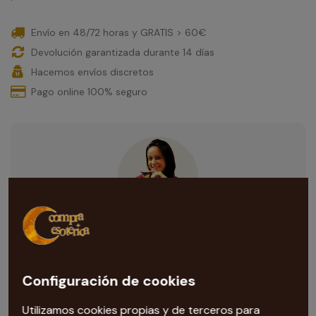
Envío en 48/72 horas y GRATIS > 60€
Devolución garantizada durante 14 días
Hacemos envíos discretos
Pago online 100% seguro
¿Necesitas ayuda con esta compra?
Nuestra tarotista
te ayuda con todas las dudas que te
surjan. Escríbenos al correo
Configuración de cookies
info@compraesoterica.com
Utilizamos cookies propias y de terceros para