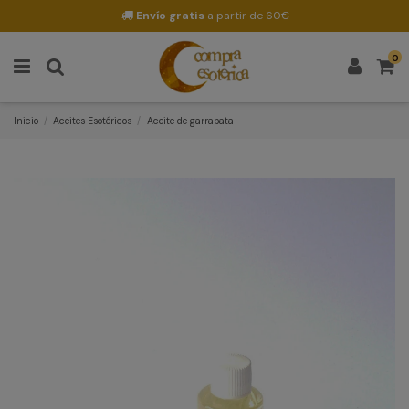
Envío gratis
a partir de 60€
0
Inicio
Aceites Esotéricos
Aceite de garrapata